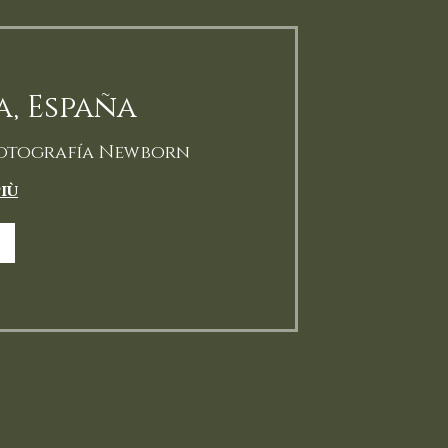
, España
 Fotografía Newborn
più