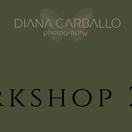
Chi
kshop 
kshop 