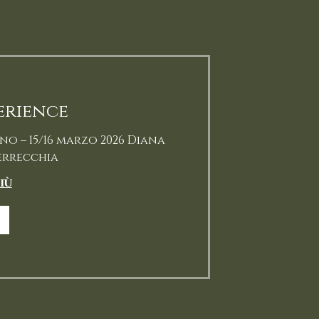
erience
o – 15/16 marzo 2026 Diana
errecchia
iù