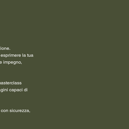
zione.
 esprimere la tua
de impegno,
masterclass
gini capaci di
 con sicurezza,