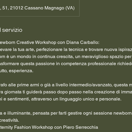
la, 51, 21012 Cassano Magnago (VA)
 servizio
ewborn Creative Workshop con Diana Carballo:
evare la tua arte, perfezionare la tecnica e trovare nuova ispira
rn è un mondo in continua crescita, un meraviglioso spazio per
 Trasformare questa passione in competenza professionale richie
utto, esperienza.
rafo alle prime armi o già a livello intermedio/avanzato, questa 
era giornata ti guiderà passo dopo passo nella creazione di imma
 e sentimenti, attraverso un linguaggio unico e personale.
a e illuminante, pensata per farti gestire ogni sessione newborn
reatività.
ternity Fashion Workshop con Piero Serrecchia